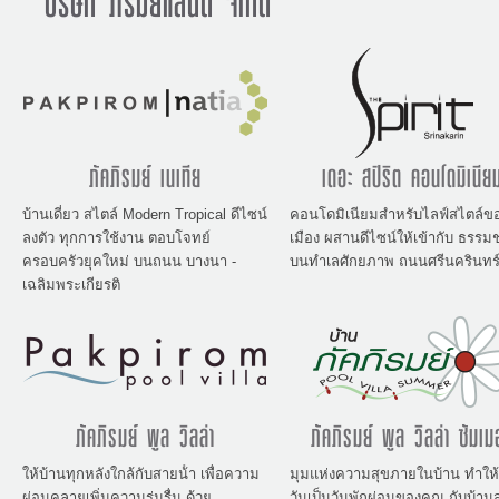
บริษัท ภิรมย์แลนด์ จำกัด
ภัคภิรมย์ เนเทีย
เดอะ สปิริต คอนโดมิเนีย
บ้านเดี่ยว สไตล์ Modern Tropical ดีไซน์
คอนโดมิเนียมสำหรับไลฟ์สไตล์ข
ลงตัว ทุกการใช้งาน ตอบโจทย์
เมือง ผสานดีไซน์ให้เข้ากับ ธรรม
ครอบครัวยุคใหม่ บนถนน บางนา -
บนทำเลศักยภาพ ถนนศรีนครินทร
เฉลิมพระเกียรติ
ภัคภิรมย์ พูล วิลล่า
ภัคภิรมย์ พูล วิลล่า ซัมเม
ให้บ้านทุกหลังใกล้กับสายน้ํา เพื่อความ
มุมแห่งความสุขภายในบ้าน ทําให้
ผ่อนคลายเพิ่มความร่มรื่น ด้วย
วันเป็นวันพักผ่อนของคุณ กับบ้าน