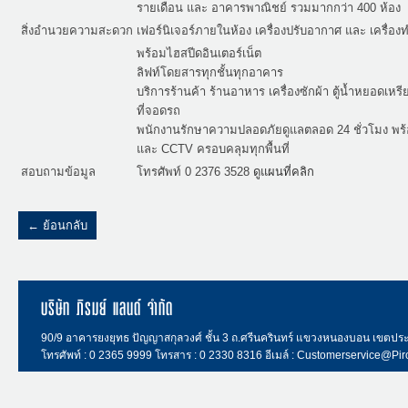
รายเดือน และ อาคารพาณิชย์ รวมมากกว่า 400 ห้อง
สิ่งอำนวยความสะดวก
เฟอร์นิเจอร์ภายในห้อง เครื่องปรับอากาศ และ เครื่องทำน
พร้อมไฮสปีดอินเตอร์เน็ต
ลิฟท์โดยสารทุกชั้นทุกอาคาร
บริการร้านค้า ร้านอาหาร เครื่องซักผ้า ตู้น้ำหยอดเห
ที่จอดรถ
พนักงานรักษาความปลอดภัยดูแลตลอด 24 ชั่วโมง พร้
และ CCTV ครอบคลุมทุกพื้นที่
สอบถามข้อมูล
โทรศัพท์ 0 2376 3528
ดูแผนที่คลิก
← ย้อนกลับ
บริษัท ภิรมย์ แลนด์ จำกัด
90/9 อาคารยงยุทธ ปัญญาสกุลวงศ์ ชั้น 3 ถ.ศรีนครินทร์ แขวงหนองบอน เขตป
โทรศัพท์ : 0 2365 9999 โทรสาร : 0 2330 8316 อีเมล์ : Customerservice@Pi